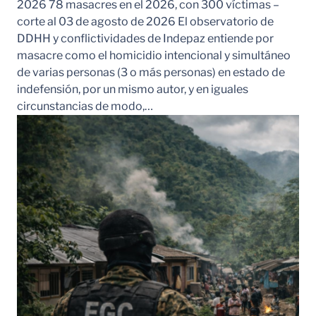
2026 78 masacres en el 2026, con 300 víctimas –
corte al 03 de agosto de 2026 El observatorio de
DDHH y conflictividades de Indepaz entiende por
masacre como el homicidio intencional y simultáneo
de varias personas (3 o más personas) en estado de
indefensión, por un mismo autor, y en iguales
circunstancias de modo,…