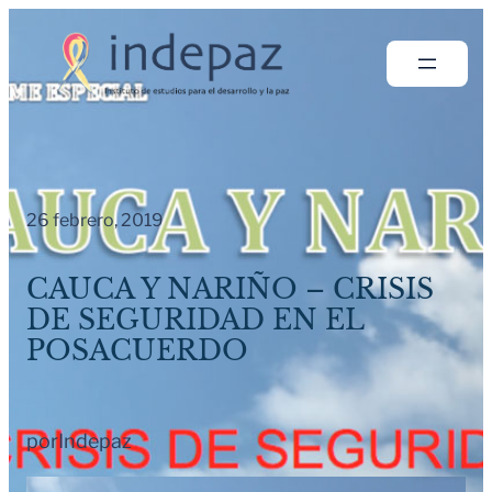
Saltar
al
contenido
26 febrero, 2019
CAUCA Y NARIÑO – CRISIS
DE SEGURIDAD EN EL
POSACUERDO
por
Indepaz