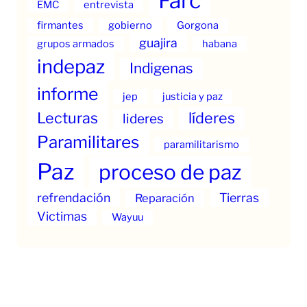
Farc
EMC
entrevista
firmantes
gobierno
Gorgona
guajira
grupos armados
habana
indepaz
Indigenas
informe
jep
justicia y paz
Lecturas
líderes
lideres
Paramilitares
paramilitarismo
Paz
proceso de paz
refrendación
Tierras
Reparación
Victimas
Wayuu