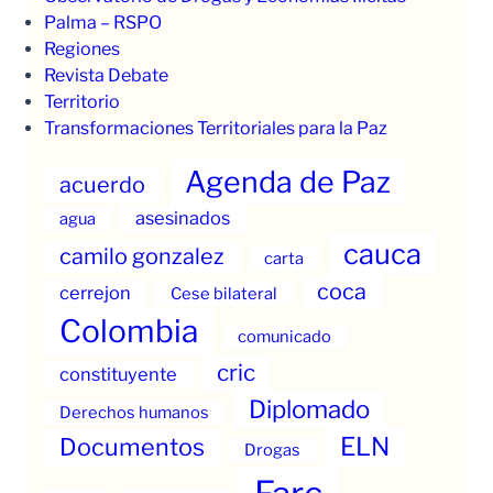
Palma – RSPO
Regiones
Revista Debate
Territorio
Transformaciones Territoriales para la Paz
Agenda de Paz
acuerdo
asesinados
agua
cauca
camilo gonzalez
carta
coca
cerrejon
Cese bilateral
Colombia
comunicado
cric
constituyente
Diplomado
Derechos humanos
ELN
Documentos
Drogas