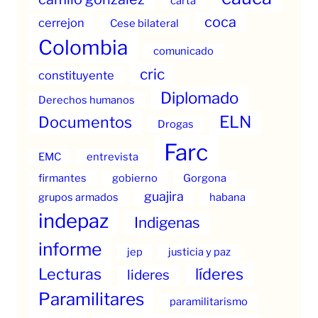
carta
coca
cerrejon
Cese bilateral
Colombia
comunicado
cric
constituyente
Diplomado
Derechos humanos
ELN
Documentos
Drogas
Farc
EMC
entrevista
firmantes
gobierno
Gorgona
guajira
grupos armados
habana
indepaz
Indigenas
informe
jep
justicia y paz
Lecturas
líderes
lideres
Paramilitares
paramilitarismo